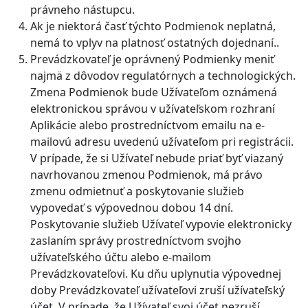
právneho nástupcu.
Ak je niektorá časť týchto Podmienok neplatná,
nemá to vplyv na platnosť ostatných dojednaní..
Prevádzkovateľ je oprávnený Podmienky meniť
najmä z dôvodov regulatórnych a technologických.
Zmena Podmienok bude Užívateľom oznámená
elektronickou správou v užívateľskom rozhraní
Aplikácie alebo prostredníctvom emailu na e-
mailovú adresu uvedenú užívateľom pri registrácii.
V prípade, že si Užívateľ nebude priať byť viazaný
navrhovanou zmenou Podmienok, má právo
zmenu odmietnuť a poskytovanie služieb
vypovedať s výpovednou dobou 14 dní.
Poskytovanie služieb Užívateľ vypovie elektronicky
zaslaním správy prostredníctvom svojho
užívateľského účtu alebo e-mailom
Prevádzkovateľovi. Ku dňu uplynutia výpovednej
doby Prevádzkovateľ užívateľovi zruší užívateľský
účet. V prípade, že Užívateľ svoj účet nezruší