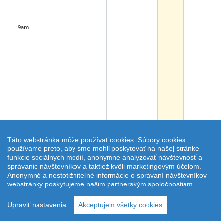
9am
Táto webstránka môže používať cookies. Súbory cookies
používame preto, aby sme mohli poskytovať na našej stránke
funkcie sociálnych médií, anonymne analyzovať návštevnosť a
správanie návštevníkov a taktiež kvôli marketingovým účelom.
Anonymné a nestotižniteľné informácie o správaní návštevníkov
webstránky poskytujeme našim partnerským spoločnostiam
Upraviť nastavenia
Akceptujem všetky cookies