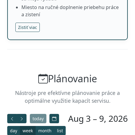
Miesto na ručné doplnenie priebehu práce
a zistení
Zistiť viac
Plánovanie
Nástroje pre efektívne plánovanie práce a
optimálne využitie kapacít servisu.
Aug 3 – 9, 2026
today
day
week
month
list