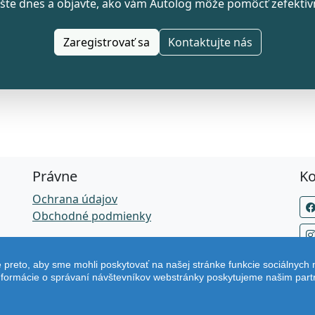
ešte dnes a objavte, ako vám Autolog môže pomôcť zefektívn
Zaregistrovať sa
Kontaktujte nás
Právne
Ko
Ochrana údajov
Obchodné podmienky
preto, aby sme mohli poskytovať na našej stránke funkcie sociálnych
 informácie o správaní návštevníkov webstránky poskytujeme našim par