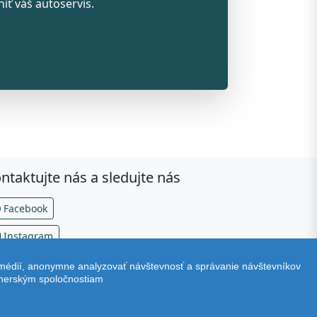
iť váš autoservis.
ntaktujte nás a sledujte nás
Facebook
Instagram
 médií, anonymne analyzovať návštevnosť a správanie návštevníkov
Verzia v2.79.0
tnerským spoločnostiam