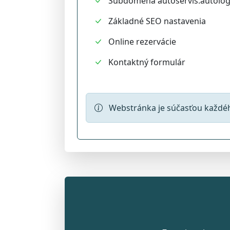
Subdoména autoservis.autolog
Základné SEO nastavenia
Online rezervácie
Kontaktný formulár
Webstránka je súčasťou každého