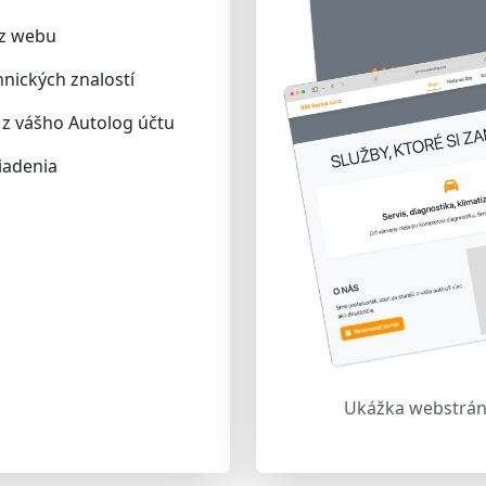
 z webu
nických znalostí
z vášho Autolog účtu
iadenia
Ukážka webstrán