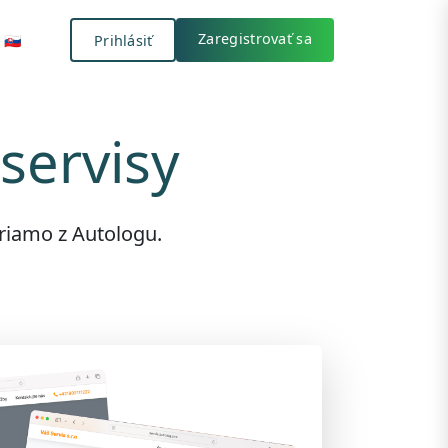
Prihlásiť
🇸🇰
Zaregistrovať sa
🇸🇰
Prihlásiť
Zaregistrovať sa
servisy
priamo z Autologu.