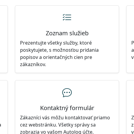
Zoznam služieb
Prezentujte všetky služby, ktoré
P
poskytujete, s možnosťou pridania
a
popisov a orientačných cien pre
v
zákazníkov.
Kontaktný formulár
Zákazníci vás môžu kontaktovať priamo
Z
a
cez webstránku. Všetky správy sa
z
zobrazia vo vašom Autolog účte.
v