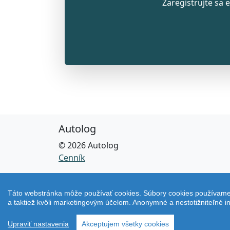
Zaregistrujte sa 
Autolog
© 2026 Autolog
Cenník
Táto webstránka môže používať cookies. Súbory cookies používame 
a taktiež kvôli marketingovým účelom. Anonymné a nestotižniteľné
Upraviť nastavenia
Akceptujem všetky cookies