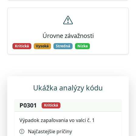
Úrovne závažnosti
Kritická
Vysoká
Stredná
Nízka
Ukážka analýzy kódu
P0301
Kritická
Výpadok zapaľovania vo valci č. 1
Najčastejšie príčiny