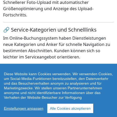
Schnellerer Foto-Upload mit automatischer
Größenoptimierung und Anzeige des Upload-
Fortschritts.
🔗 Service-Kategorien und Schnelllinks
Im Online-Buchungssystem haben Dienstleistungen
neue Kategorien und Anker für schnelle Navigation zu
bestimmten Abschnitten. Kunden können sich so
leichter im Serviceangebot orientieren.
🧾 Änderungshistorie – Detailliertere
Diese Website kann Cookies verwenden. Wir verwenden Cookies,
Übersicht
um Social-Media-Funktionen bereitzustellen, den Datenverkehr
und das Besucherverhalten anonym zu analysieren und für
Die Änderungshistorie zeigt jetzt alle Änderungen
Marketingzwecke. Wir stellen unseren Partnerunternehmen
einschließlich gelöschter Daten für eine bessere
anonyme und nicht identifizierbare Informationen über das
Verhalten der Website-Besucher zur Verfügung
Übersicht über Änderungen.
Einstellungen anpassen
Alle Cookies akzeptieren
📨 SMS-Erinnerungen – Einheitliche